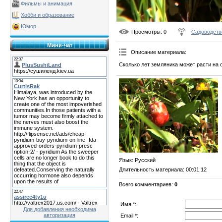
Фильмы и анимация
Хобби и образование
Юмор
Просмотры
: 0
Садоводств
Мини-чат
Описание материала
:
Сколько лет земляника может расти на
Язык
: Русский
Длительность материала
: 00:01:12
Всего комментариев
:
0
Имя *:
Для добавления необходима
авторизация
Email *: