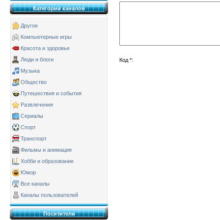
Категории каналов
Другое
Компьютерные игры
Красота и здоровье
Люди и блоги
Код *:
Музыка
Общество
Путешествия и события
Развлечения
Сериалы
Спорт
Транспорт
Фильмы и анимация
Хобби и образование
Юмор
Все каналы
Каналы пользователей
Поситители