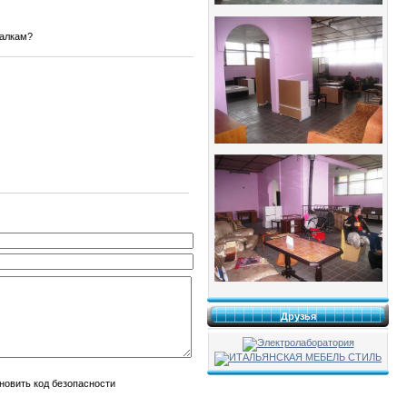
далкам?
Друзья