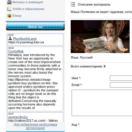
Фильмы и анимация
Описание материала
:
Хобби и образование
Маша Полякова не верит гадалкам, кото
Юмор
Мини-чат
Язык
: Русский
Всего комментариев
:
0
Имя *:
Email *:
Для добавления необходима
Код *:
авторизация