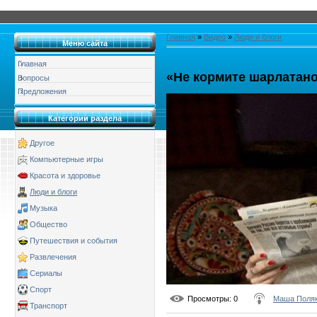
Главная
»
Видео
»
Люди и блоги
Меню сайта
Главная
«Не кормите шарлатано
Вопросы
Предложения
Категории раздела
Другое
Компьютерные игры
Красота и здоровье
Люди и блоги
Музыка
Общество
Путешествия и события
Развлечения
Сериалы
Спорт
Просмотры
: 0
Маша Поля
Транспорт