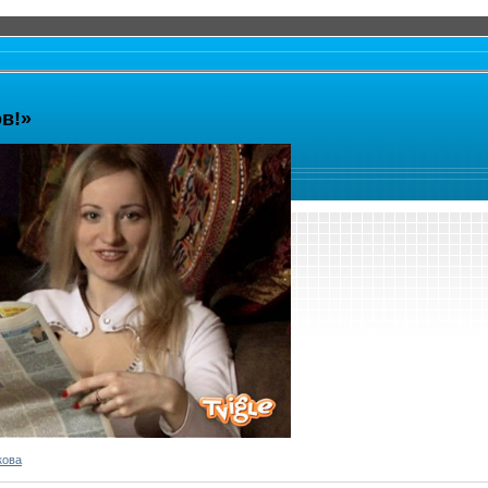
в!»
кова