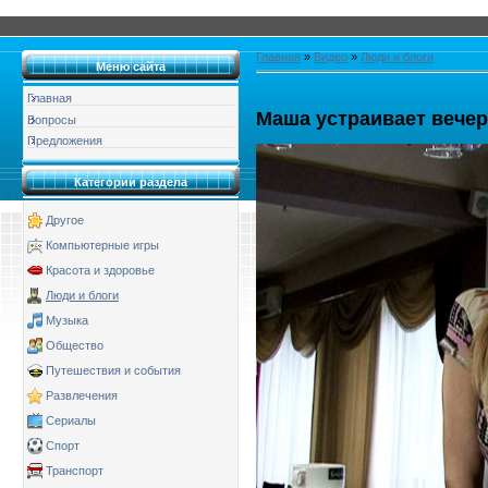
Главная
»
Видео
»
Люди и блоги
Меню сайта
Главная
Маша устраивает вече
Вопросы
Предложения
Категории раздела
Другое
Компьютерные игры
Красота и здоровье
Люди и блоги
Музыка
Общество
Путешествия и события
Развлечения
Сериалы
Спорт
Транспорт