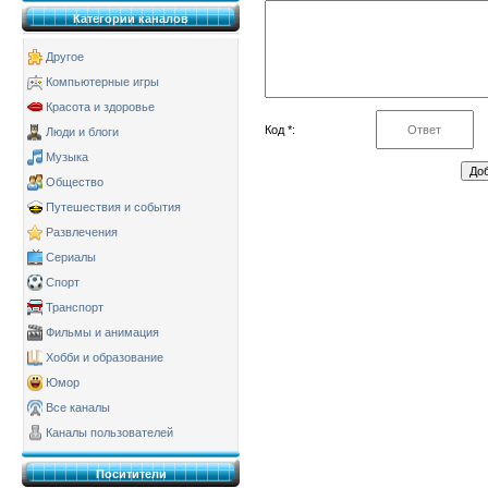
Категории каналов
Другое
Компьютерные игры
Красота и здоровье
Код *:
Люди и блоги
Музыка
Общество
Путешествия и события
Развлечения
Сериалы
Спорт
Транспорт
Фильмы и анимация
Хобби и образование
Юмор
Все каналы
Каналы пользователей
Поситители