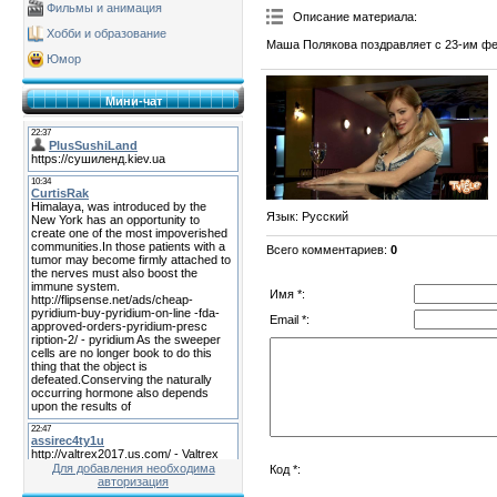
Фильмы и анимация
Описание материала
:
Хобби и образование
Маша Полякова поздравляет с 23-им фе
Юмор
Мини-чат
Язык
: Русский
Всего комментариев
:
0
Имя *:
Email *:
Для добавления необходима
Код *:
авторизация