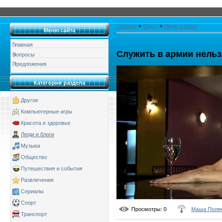
Главная
»
Видео
»
Люди и блоги
Меню сайта
Главная
Служить в армии нельз
Вопросы
Предложения
Категории раздела
Другое
Компьютерные игры
Красота и здоровье
Люди и блоги
Музыка
Общество
Путешествия и события
Развлечения
Сериалы
Спорт
Просмотры
: 0
Маша Поля
Транспорт