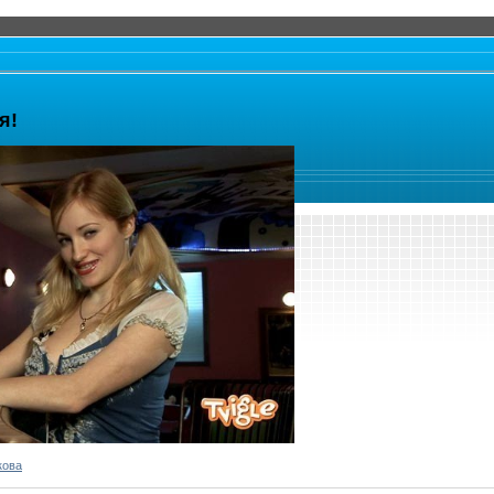
я!
кова