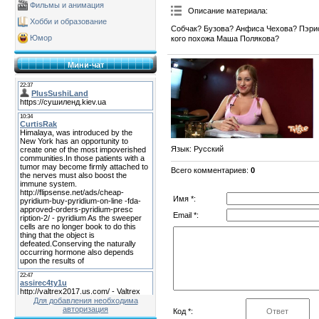
Фильмы и анимация
Описание материала
:
Хобби и образование
Собчак? Бузова? Анфиса Чехова? Пэрис
Юмор
кого похожа Маша Полякова?
Мини-чат
Язык
: Русский
Всего комментариев
:
0
Имя *:
Email *:
Для добавления необходима
авторизация
Код *: