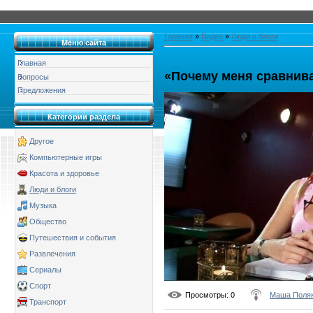
Главная
»
Видео
»
Люди и блоги
Меню сайта
Главная
«Почему меня сравнив
Вопросы
Предложения
Категории раздела
Другое
Компьютерные игры
Красота и здоровье
Люди и блоги
Музыка
Общество
Путешествия и события
Развлечения
Сериалы
Спорт
Просмотры
: 0
Маша Поля
Транспорт