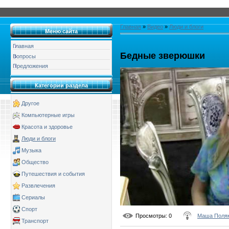
Главная
»
Видео
»
Люди и блоги
Меню сайта
Главная
Бедные зверюшки
Вопросы
Предложения
Категории раздела
Другое
Компьютерные игры
Красота и здоровье
Люди и блоги
Музыка
Общество
Путешествия и события
Развлечения
Сериалы
Спорт
Просмотры
: 0
Маша Поля
Транспорт