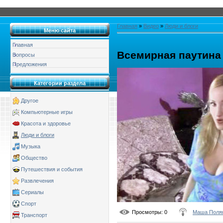
Главная
»
Видео
»
Люди и блоги
Меню сайта
Главная
Всемирная паутина
Вопросы
Предложения
Категории раздела
Другое
Компьютерные игры
Красота и здоровье
Люди и блоги
Музыка
Общество
Путешествия и события
Развлечения
Сериалы
Спорт
Просмотры
: 0
Маша Поля
Транспорт