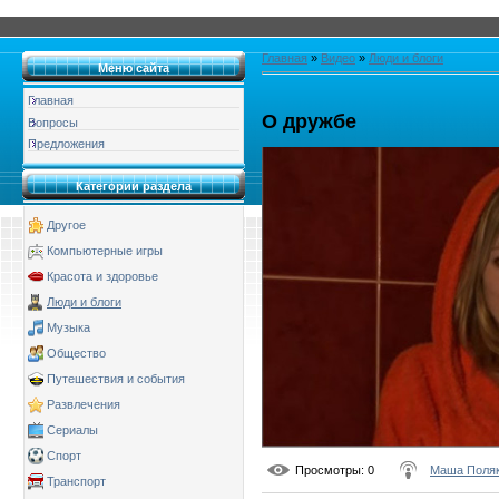
Главная
»
Видео
»
Люди и блоги
Меню сайта
Главная
О дружбе
Вопросы
Предложения
Категории раздела
Другое
Компьютерные игры
Красота и здоровье
Люди и блоги
Музыка
Общество
Путешествия и события
Развлечения
Сериалы
Спорт
Просмотры
: 0
Маша Поля
Транспорт