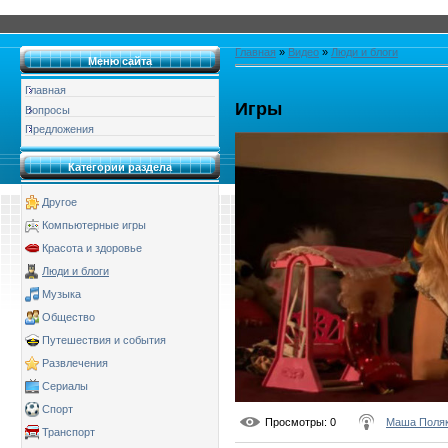
Главная
»
Видео
»
Люди и блоги
Меню сайта
Главная
Игры
Вопросы
Предложения
Категории раздела
Другое
Компьютерные игры
Красота и здоровье
Люди и блоги
Музыка
Общество
Путешествия и события
Развлечения
Сериалы
Спорт
Просмотры
: 0
Маша Поля
Транспорт