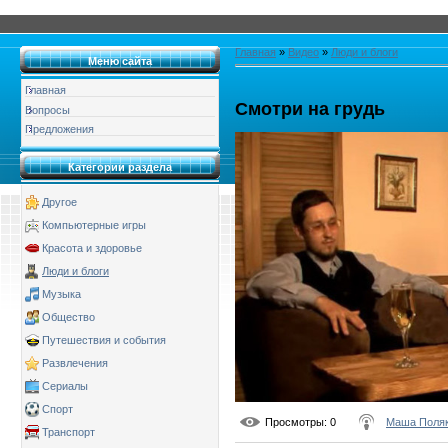
Главная
»
Видео
»
Люди и блоги
Меню сайта
Главная
Смотри на грудь
Вопросы
Предложения
Категории раздела
Другое
Компьютерные игры
Красота и здоровье
Люди и блоги
Музыка
Общество
Путешествия и события
Развлечения
Сериалы
Спорт
Просмотры
: 0
Маша Поля
Транспорт