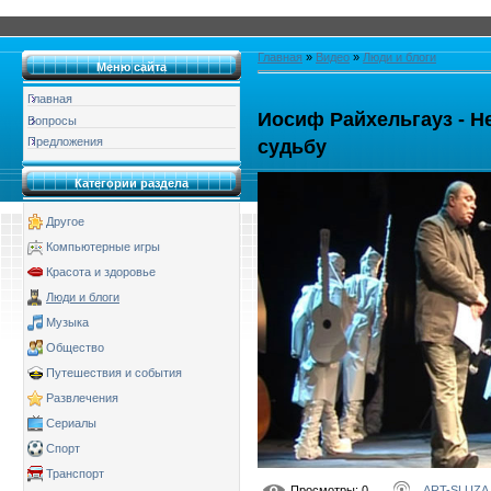
Главная
»
Видео
»
Люди и блоги
Меню сайта
Главная
Иосиф Райхельгауз - Не
Вопросы
Предложения
судьбу
Категории раздела
Другое
Компьютерные игры
Красота и здоровье
Люди и блоги
Музыка
Общество
Путешествия и события
Развлечения
Сериалы
Спорт
Транспорт
Просмотры
: 0
ART-SLUZA