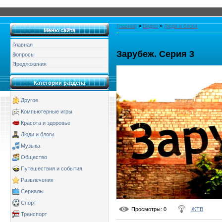
Главная
»
Видео
»
Люди и блоги
Меню сайта
Главная
Зарубеж. Серия 3
Вопросы
Предложения
Категории раздела
Другое
Компьютерные игры
Красота и здоровье
Люди и блоги
Музыка
Общество
Путешествия и события
Развлечения
Сериалы
Спорт
Просмотры
: 0
ЖТВ
Транспорт