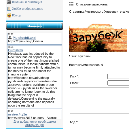
Фильмы и анимация
Описание материала
:
Хобби и образование
Студентка Честерского Университета Кол
Юмор
Мини-чат
Язык
: Русский
Всего комментариев
:
0
Имя *:
Email *:
Для добавления необходима
Код *:
авторизация