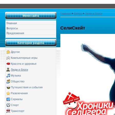
Главная
»
Видео
»
Люди и блоги
Меню сайта
Главная
СелиСкейт
Вопросы
Предложения
Категории раздела
Другое
Компьютерные игры
Красота и здоровье
Люди и блоги
Музыка
Общество
Путешествия и события
Развлечения
Сериалы
Спорт
Транспорт