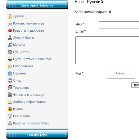
Язык
: Русский
Категории каналов
Всего комментариев
:
0
Другое
Компьютерные игры
Имя *:
Красота и здоровье
Email *:
Люди и блоги
Музыка
Общество
Путешествия и события
Развлечения
Код *:
Сериалы
Спорт
Транспорт
Фильмы и анимация
Хобби и образование
Юмор
Все каналы
Каналы пользователей
Поситители