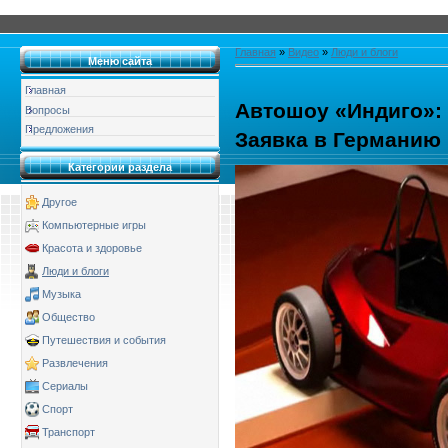
Главная
»
Видео
»
Люди и блоги
Меню сайта
Главная
Автошоу «Индиго»:
Вопросы
Предложения
Заявка в Германию
Категории раздела
Другое
Компьютерные игры
Красота и здоровье
Люди и блоги
Музыка
Общество
Путешествия и события
Развлечения
Сериалы
Спорт
Транспорт