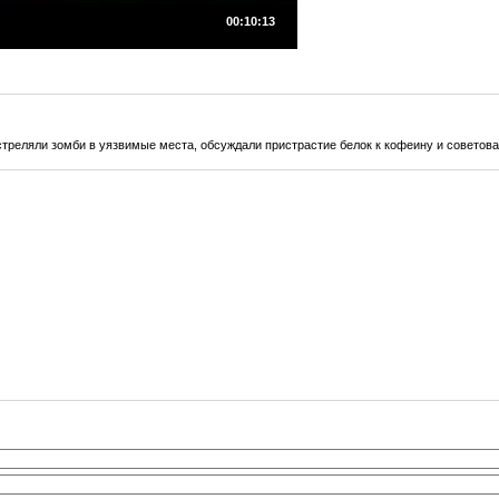
00:10:13
стреляли зомби в уязвимые места, обсуждали пристрастие белок к кофеину и советов