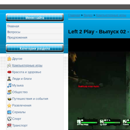
Главная
»
Видео
»
Компьютерные игры
Меню сайта
Главная
Left 2 Play - Выпуск 02 
Вопросы
Предложения
Категории раздела
Другое
Компьютерные игры
Красота и здоровье
Люди и блоги
Музыка
Общество
Путешествия и события
Развлечения
Сериалы
Спорт
Транспорт