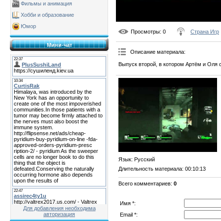
Фильмы и анимация
Хобби и образование
Юмор
Просмотры
: 0
Страна Игр
Мини-чат
Описание материала
:
Выпуск второй, в котором Артём и Оля 
Язык
: Русский
Длительность материала
: 00:10:13
Всего комментариев
:
0
Имя *:
Для добавления необходима
авторизация
Email *: