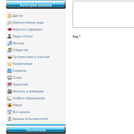
Категории каналов
Другое
Компьютерные игры
Красота и здоровье
Люди и блоги
Код *:
Музыка
Общество
Путешествия и события
Развлечения
Сериалы
Спорт
Транспорт
Фильмы и анимация
Хобби и образование
Юмор
Все каналы
Каналы пользователей
Поситители