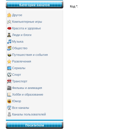
Категории каналов
Код *:
Другое
Компьютерные игры
Красота и здоровье
Люди и блоги
Музыка
Общество
Путешествия и события
Развлечения
Сериалы
Спорт
Транспорт
Фильмы и анимация
Хобби и образование
Юмор
Все каналы
Каналы пользователей
Поситители