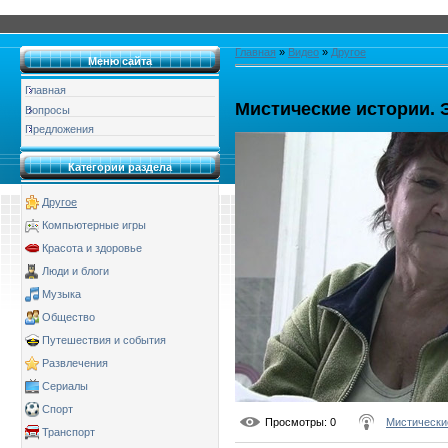
Главная
»
Видео
»
Другое
Меню сайта
Главная
Мистические истории. 
Вопросы
Предложения
Категории раздела
Другое
Компьютерные игры
Красота и здоровье
Люди и блоги
Музыка
Общество
Путешествия и события
Развлечения
Сериалы
Спорт
Просмотры
: 0
Мистически
Транспорт