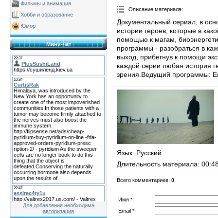
Фильмы и анимация
Описание материала
:
Хобби и образование
Документальный сериал, в осн
Юмор
истории героев, которые в как
помощью к магам, биоэнергети
Мини-чат
программы - разобраться в ка
выход, прибегнув к помощи экс
каждой серии любая история г
зрения.Ведущий программы: Ев
Язык
: Русский
Длительность материала
: 00:4
Всего комментариев
:
0
Имя *:
Для добавления необходима
Email *:
авторизация