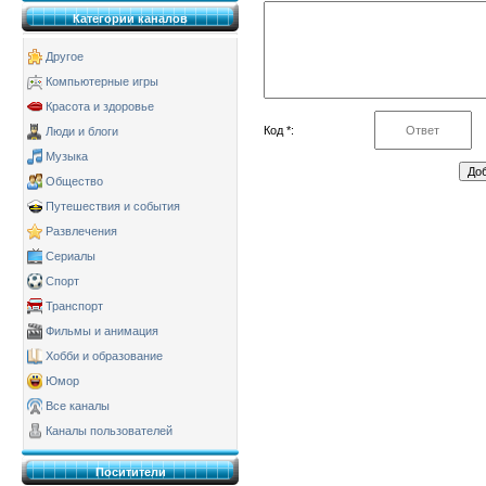
Категории каналов
Другое
Компьютерные игры
Красота и здоровье
Код *:
Люди и блоги
Музыка
Общество
Путешествия и события
Развлечения
Сериалы
Спорт
Транспорт
Фильмы и анимация
Хобби и образование
Юмор
Все каналы
Каналы пользователей
Поситители