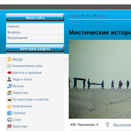
Главная
»
Видео
»
Другое
Меню сайта
Главная
Мистические истори
Вопросы
Предложения
Категории раздела
Другое
Компьютерные игры
Красота и здоровье
Люди и блоги
Музыка
Общество
Путешествия и события
Развлечения
Сериалы
Спорт
Просмотры
: 0
Мистически
Транспорт