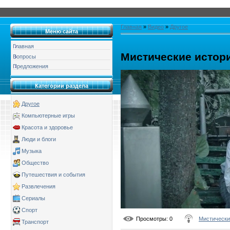
Главная
»
Видео
»
Другое
Меню сайта
Главная
Мистические истори
Вопросы
Предложения
Категории раздела
Другое
Компьютерные игры
Красота и здоровье
Люди и блоги
Музыка
Общество
Путешествия и события
Развлечения
Сериалы
Спорт
Просмотры
: 0
Мистически
Транспорт