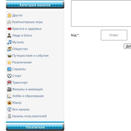
Категории каналов
Другое
Компьютерные игры
Красота и здоровье
Код *:
Люди и блоги
Музыка
Общество
Путешествия и события
Развлечения
Сериалы
Спорт
Транспорт
Фильмы и анимация
Хобби и образование
Юмор
Все каналы
Каналы пользователей
Поситители