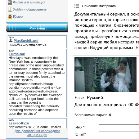
Фильмы и анимация
Описание материала
:
Хобби и образование
Документальный сериал, в осн
Юмор
истории героев, которые в как
помощью к магам, биоэнергети
Мини-чат
программы - разобраться в ка
выход, прибегнув к помощи экс
каждой серии любая история г
зрения.Ведущий программы: Ев
Язык
: Русский
Длительность материала
: 00:4
Всего комментариев
:
0
Имя *:
Для добавления необходима
Email *:
авторизация