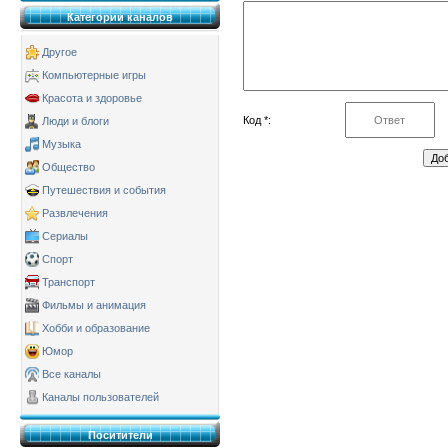
Категории каналов
Другое
Компьютерные игры
Красота и здоровье
Код *:
Люди и блоги
Музыка
Общество
Путешествия и события
Развлечения
Сериалы
Спорт
Транспорт
Фильмы и анимация
Хобби и образование
Юмор
Все каналы
Каналы пользователей
Поситители