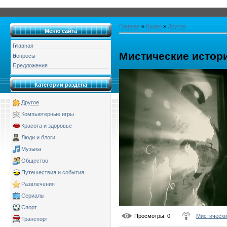
Главная
»
Видео
»
Другое
Меню сайта
Главная
Мистические истори
Вопросы
Предложения
Категории раздела
Другое
Компьютерные игры
Красота и здоровье
Люди и блоги
Музыка
Общество
Путешествия и события
Развлечения
Сериалы
Спорт
Просмотры
: 0
Мистически
Транспорт