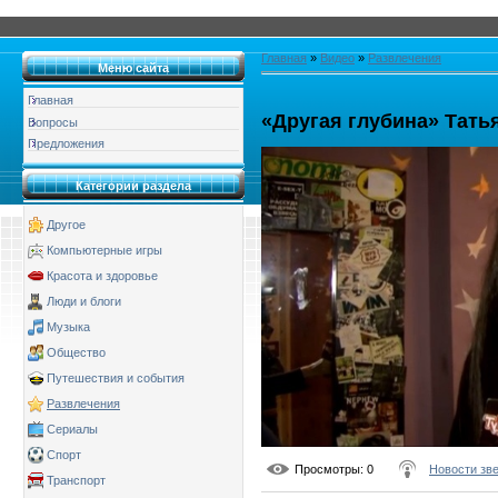
Главная
»
Видео
»
Развлечения
Меню сайта
Главная
«Другая глубина» Тат
Вопросы
Предложения
Категории раздела
Другое
Компьютерные игры
Красота и здоровье
Люди и блоги
Музыка
Общество
Путешествия и события
Развлечения
Сериалы
Спорт
Просмотры
: 0
Новости зв
Транспорт