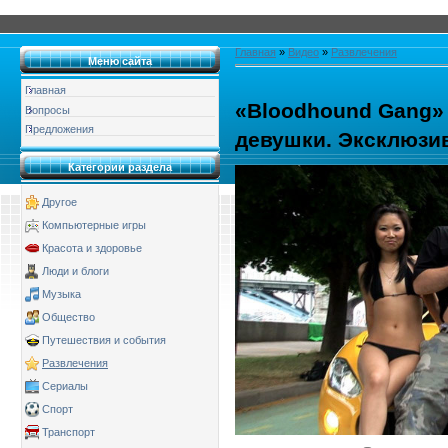
Главная
»
Видео
»
Развлечения
Меню сайта
Главная
«Bloodhound Gang» 
Вопросы
Предложения
девушки. Эксклюзи
Категории раздела
Другое
Компьютерные игры
Красота и здоровье
Люди и блоги
Музыка
Общество
Путешествия и события
Развлечения
Сериалы
Спорт
Транспорт