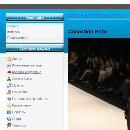
Главная
»
Видео
»
Красота и здоровье
Меню сайта
Главная
Collection Bebe
Вопросы
Предложения
Категории раздела
Другое
Компьютерные игры
Красота и здоровье
Люди и блоги
Музыка
Общество
Путешествия и события
Развлечения
Сериалы
Спорт
Транспорт