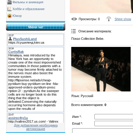
Фильмы и анимация
Хобби и образование
Юмор
Просмотры
: 0
Shine show
Мини-чат
Описание материала
:
Показ Collection Bebe.
Язык
: Русский
Всего комментариев
:
0
Имя *:
Email *:
Для добавления необходима
авторизация