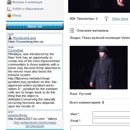
Фильмы и анимация
Хобби и образование
Юмор
Просмотры
: 0
Shine show
Мини-чат
Описание материала
:
Лондон. Показ мужской коллекции Vivie
Язык
: Русский
Всего комментариев
:
0
Имя *:
Email *:
Для добавления необходима
авторизация