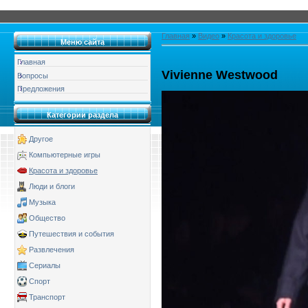
Главная
»
Видео
»
Красота и здоровье
Меню сайта
Главная
Vivienne Westwood
Вопросы
Предложения
Категории раздела
Другое
Компьютерные игры
Красота и здоровье
Люди и блоги
Музыка
Общество
Путешествия и события
Развлечения
Сериалы
Спорт
Транспорт