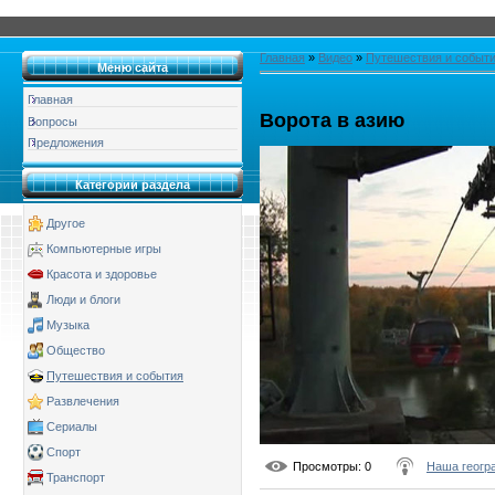
Главная
»
Видео
»
Путешествия и событ
Меню сайта
Главная
Ворота в азию
Вопросы
Предложения
Категории раздела
Другое
Компьютерные игры
Красота и здоровье
Люди и блоги
Музыка
Общество
Путешествия и события
Развлечения
Сериалы
Спорт
Просмотры
: 0
Наша геогр
Транспорт