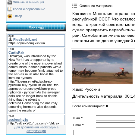
Фильмы и анимация
Описание материала
:
Хобби и образование
Как живет Монголия, страна, ко
Юмор
республикой СССР. Что осталос
когда-то крепкой советско-мон
Мини-чат
сумел превратить первобытно
рай. Самобытная жизнь кочево
ностальгия по давно ушедшей 
Язык
: Русский
Длительность материала
: 00:1
Всего комментариев
:
0
Имя *:
Email *:
Для добавления необходима
авторизация