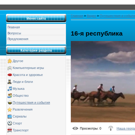
Главная
»
Видео
»
Путешествия и событ
Меню сайта
Главная
16-я республика
Вопросы
Предложения
Категории раздела
Другое
Компьютерные игры
Красота и здоровье
Люди и блоги
Музыка
Общество
Путешествия и события
Развлечения
Сериалы
Спорт
Просмотры
: 0
Наша геогр
Транспорт